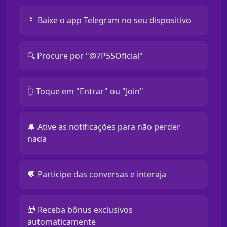
📱 Baixe o app Telegram no seu dispositivo
🔍 Procure por "@7P55Oficial"
👆 Toque em "Entrar" ou "Join"
🔔 Ative as notificações para não perder
nada
💬 Participe das conversas e interaja
🎁 Receba bônus exclusivos
automaticamente