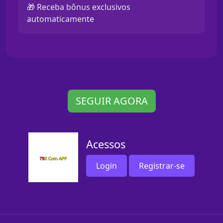
🎁 Receba bônus exclusivos
automaticamente
SEGUIR AGORA
Acessos
Login
Registrar-se