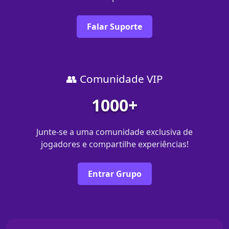
Falar Suporte
👥 Comunidade VIP
1000+
Junte-se a uma comunidade exclusiva de
jogadores e compartilhe experiências!
Entrar Grupo