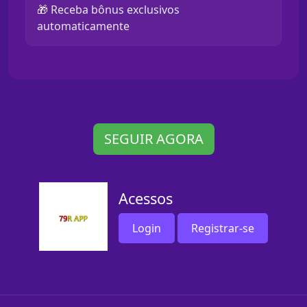
🎁 Receba bônus exclusivos
automaticamente
SEGUIR AGORA
Acessos
Login
Registrar-se