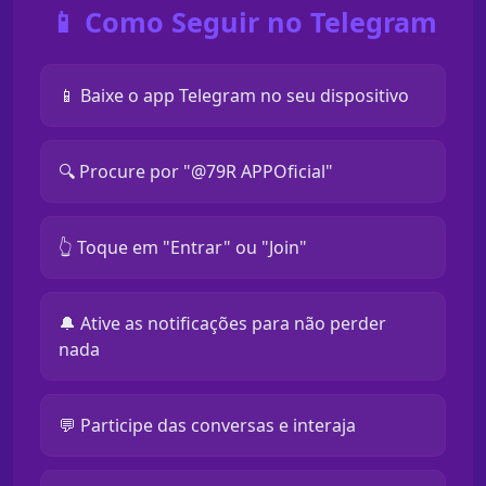
📱 Como Seguir no Telegram
📱 Baixe o app Telegram no seu dispositivo
🔍 Procure por "@79R APPOficial"
👆 Toque em "Entrar" ou "Join"
🔔 Ative as notificações para não perder
nada
💬 Participe das conversas e interaja