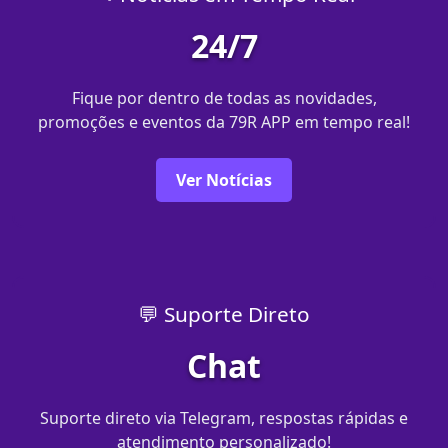
24/7
Fique por dentro de todas as novidades,
promoções e eventos da 79R APP em tempo real!
Ver Notícias
💬 Suporte Direto
Chat
Suporte direto via Telegram, respostas rápidas e
atendimento personalizado!