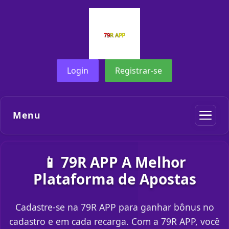
Login
Registrar-se
Menu
📱 79R APP A Melhor
Plataforma de Apostas
Cadastre-se na 79R APP para ganhar bônus no
cadastro e em cada recarga. Com a 79R APP, você