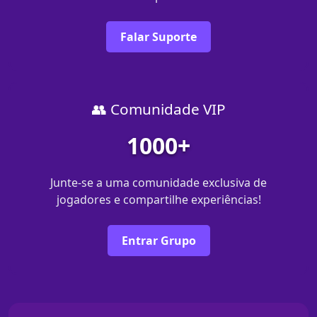
Falar Suporte
👥 Comunidade VIP
1000+
Junte-se a uma comunidade exclusiva de
jogadores e compartilhe experiências!
Entrar Grupo