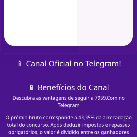
📱 Canal Oficial no Telegram!
📱 Benefícios do Canal
Descubra as vantagens de seguir a 7959.Com no
Telegram
O prêmio bruto corresponde a 43,35% da arrecadação
total do concurso. Após deduzir impostos e repasses
obrigatórios, o valor é dividido entre os ganhadores