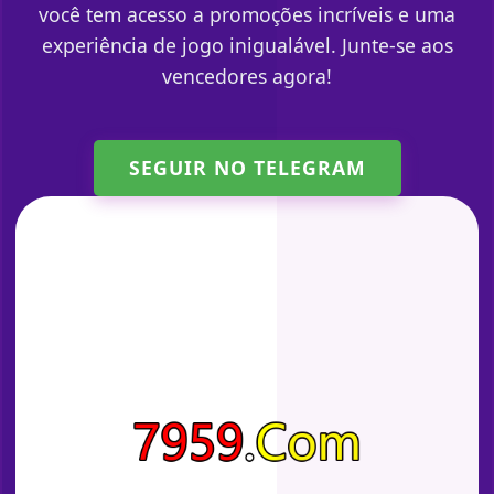
você tem acesso a promoções incríveis e uma
experiência de jogo inigualável. Junte-se aos
vencedores agora!
SEGUIR NO TELEGRAM