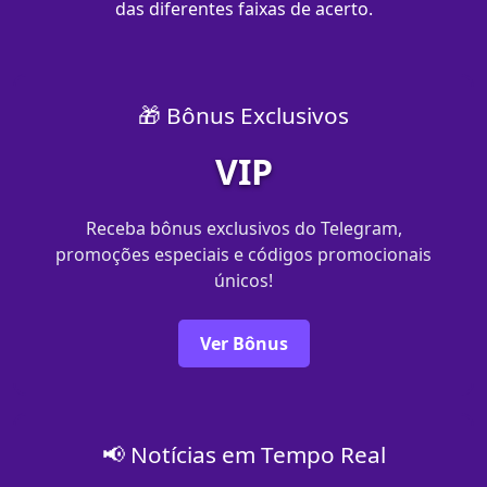
das diferentes faixas de acerto.
🎁 Bônus Exclusivos
VIP
Receba bônus exclusivos do Telegram,
promoções especiais e códigos promocionais
únicos!
Ver Bônus
📢 Notícias em Tempo Real