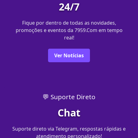
24/7
Fique por dentro de todas as novidades,
promoções e eventos da 7959.Com em tempo
real!
Ver Notícias
💬 Suporte Direto
Chat
Suporte direto via Telegram, respostas rápidas e
atendimento personalizado!