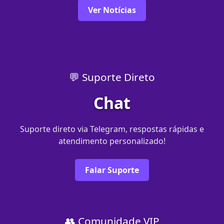
Ver Notícias
💬 Suporte Direto
Chat
Suporte direto via Telegram, respostas rápidas e
atendimento personalizado!
Falar Suporte
👥 Comunidade VIP