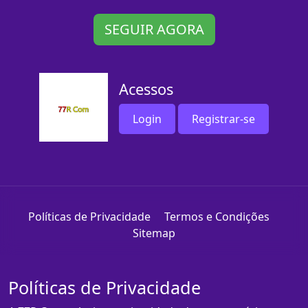
SEGUIR AGORA
Acessos
Login
Registrar-se
Políticas de Privacidade
Termos e Condições
Sitemap
Políticas de Privacidade