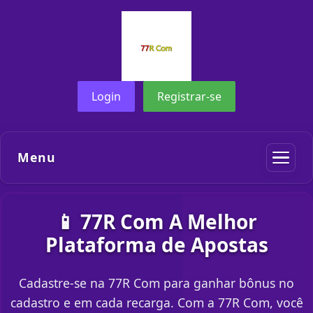
Login
Registrar-se
Menu
📱 77R Com A Melhor
Plataforma de Apostas
Cadastre-se na 77R Com para ganhar bônus no
cadastro e em cada recarga. Com a 77R Com, você