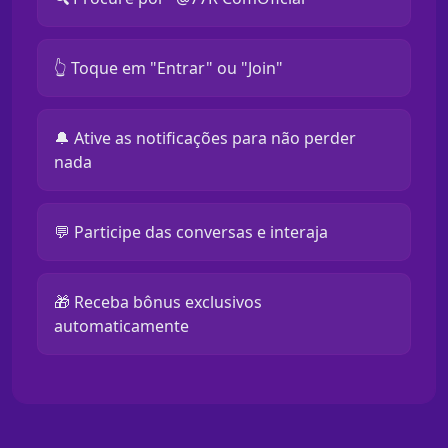
👆 Toque em "Entrar" ou "Join"
🔔 Ative as notificações para não perder
nada
💬 Participe das conversas e interaja
🎁 Receba bônus exclusivos
automaticamente