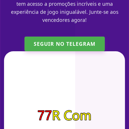
tem acesso a promoções incríveis e uma
experiência de jogo inigualável. Junte-se aos
vencedores agora!
SEGUIR NO TELEGRAM