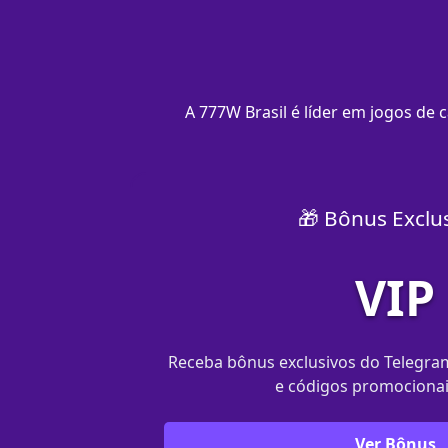
A 777W Brasil é líder em jogos de
🎁 Bônus Exclu
VIP
Receba bônus exclusivos do Telegra
e códigos promocionai
Ver Bônus