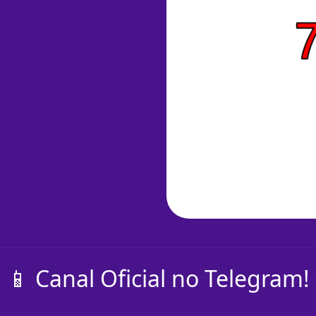
📱 Canal Oficial no Telegram!