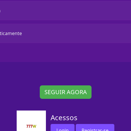
a
aticamente
SEGUIR AGORA
Acessos
Login
Registrar-se