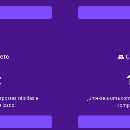
reto
👥 
t
espostas rápidas e
Junte-se a uma com
lizado!
compa
e