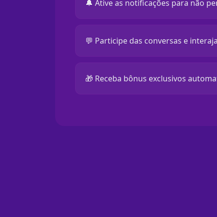
🔔 Ative as notificações para não p
💬 Participe das conversas e interaj
🎁 Receba bônus exclusivos autom