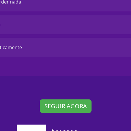
erder nada
a
aticamente
SEGUIR AGORA