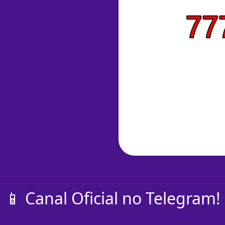
📱 Canal Oficial no Telegram!