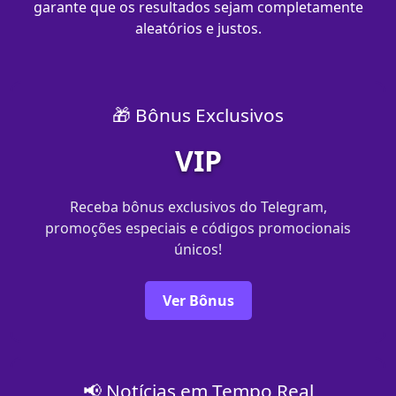
garante que os resultados sejam completamente
aleatórios e justos.
🎁 Bônus Exclusivos
VIP
Receba bônus exclusivos do Telegram,
promoções especiais e códigos promocionais
únicos!
Ver Bônus
📢 Notícias em Tempo Real