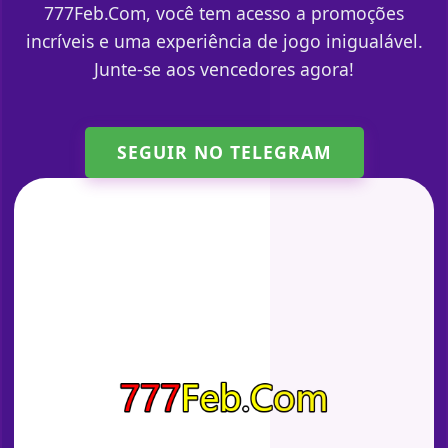
777Feb.Com, você tem acesso a promoções
incríveis e uma experiência de jogo inigualável.
Junte-se aos vencedores agora!
SEGUIR NO TELEGRAM