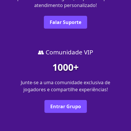
atendimento personalizado!
Falar Suporte
👥 Comunidade VIP
1000+
Junte-se a uma comunidade exclusiva de
jogadores e compartilhe experiências!
Entrar Grupo