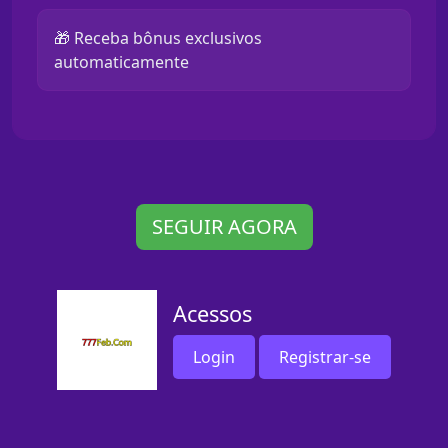
🎁 Receba bônus exclusivos
automaticamente
SEGUIR AGORA
Acessos
Login
Registrar-se