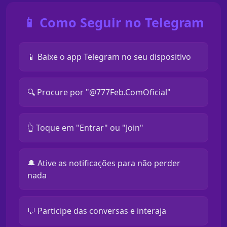
📱 Como Seguir no Telegram
📱 Baixe o app Telegram no seu dispositivo
🔍 Procure por "@777Feb.ComOficial"
👆 Toque em "Entrar" ou "Join"
🔔 Ative as notificações para não perder
nada
💬 Participe das conversas e interaja