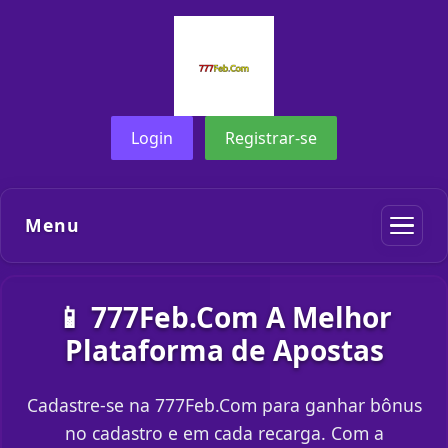
Login
Registrar-se
Menu
📱 777Feb.Com A Melhor
Plataforma de Apostas
Cadastre-se na 777Feb.Com para ganhar bônus
no cadastro e em cada recarga. Com a