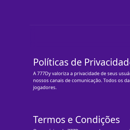
Políticas de Privacida
A 777Dy valoriza a privacidade de seus usu
nossos canais de comunicação. Todos os dad
jogadores.
Termos e Condições