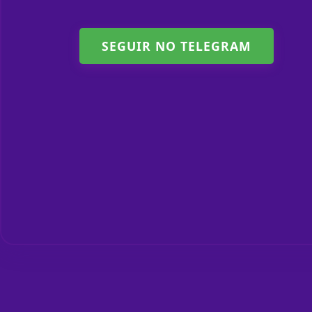
SEGUIR NO TELEGRAM