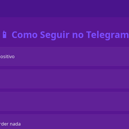
📱 Como Seguir no Telegram
ositivo
erder nada