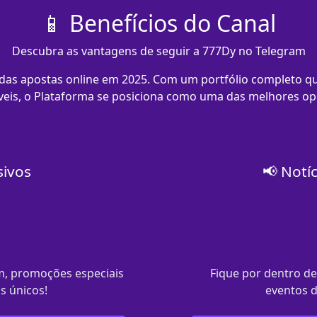
📱 Benefícios do Canal
Descubra as vantagens de seguir a 777Dy no Telegram
 apostas online em 2025. Com um portfólio completo que i
íveis, o Plataforma se posiciona como uma das melhores op
sivos
📢 Notí
m, promoções especiais
Fique por dentro d
s únicos!
eventos d