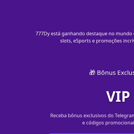
777Dy está ganhando destaque no mundo das
slots, eSports e promoções incr
🎁 Bônus Exclu
VIP
Receba bônus exclusivos do Telegra
e códigos promocionai