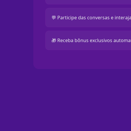
💬 Participe das conversas e interaj
🎁 Receba bônus exclusivos autom