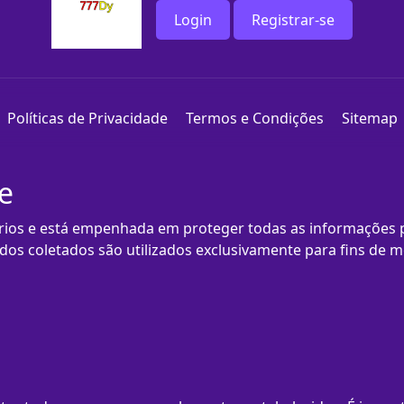
Login
Registrar-se
Políticas de Privacidade
Termos e Condições
Sitemap
de
ários e está empenhada em proteger todas as informações 
os coletados são utilizados exclusivamente para fins de m