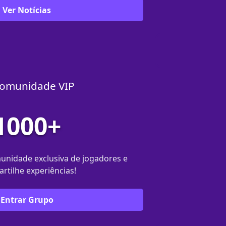
Ver Notícias
Comunidade VIP
1000+
unidade exclusiva de jogadores e
rtilhe experiências!
Entrar Grupo