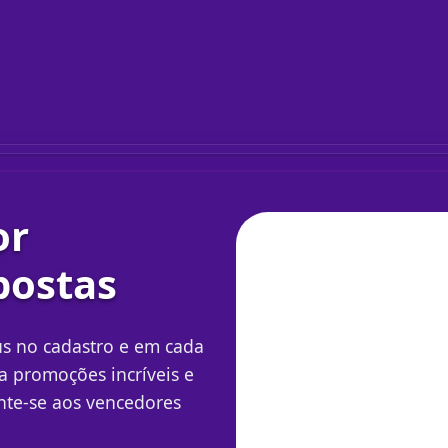
or
postas
s no cadastro e em cada
a promoções incríveis e
unte-se aos vencedores