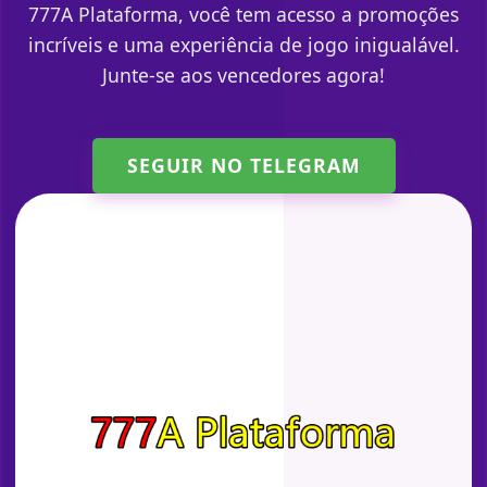
777A Plataforma, você tem acesso a promoções
incríveis e uma experiência de jogo inigualável.
Junte-se aos vencedores agora!
SEGUIR NO TELEGRAM