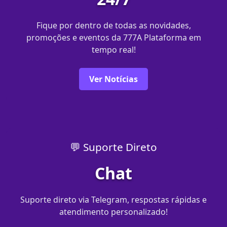
Fique por dentro de todas as novidades,
promoções e eventos da 777A Plataforma em
tempo real!
Ver Notícias
💬 Suporte Direto
Chat
Suporte direto via Telegram, respostas rápidas e
atendimento personalizado!