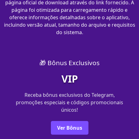
página oficial de download através do link fornecido. A
página foi otimizada para carregamento rápido e
oferece informações detalhadas sobre o aplicativo,
incluindo versão atual, tamanho do arquivo e requisitos
do sistema.
🎁 Bônus Exclusivos
VIP
Receba bônus exclusivos do Telegram,
promoções especiais e códigos promocionais
únicos!
Ver Bônus