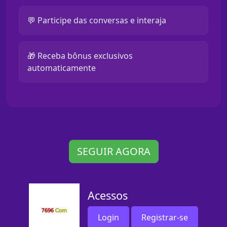
💬 Participe das conversas e interaja
🎁 Receba bônus exclusivos
automaticamente
SEGUIR AGORA
Acessos
Login
Registrar-se