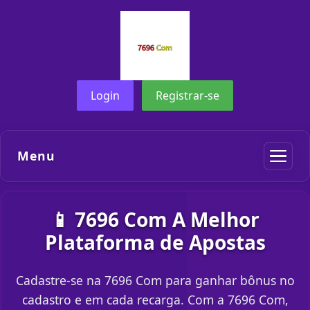
Login
Registrar-se
Menu
📱 7696 Com A Melhor
Plataforma de Apostas
Cadastre-se na 7696 Com para ganhar bônus no
cadastro e em cada recarga. Com a 7696 Com,