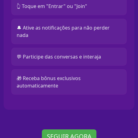
👆 Toque em "Entrar" ou "Join"
🔔 Ative as notificações para não perder
nada
💬 Participe das conversas e interaja
🎁 Receba bônus exclusivos
automaticamente
SEGUIR AGORA