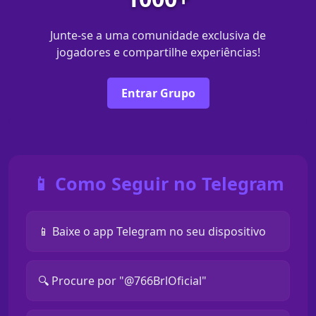
Junte-se a uma comunidade exclusiva de
jogadores e compartilhe experiências!
Entrar Grupo
📱 Como Seguir no Telegram
📱 Baixe o app Telegram no seu dispositivo
🔍 Procure por "@766BrlOficial"