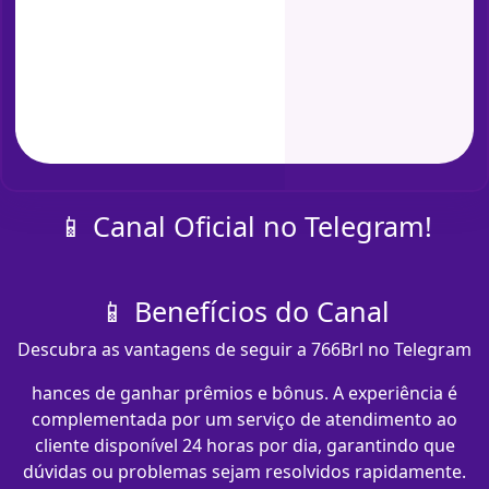
📱 Canal Oficial no Telegram!
📱 Benefícios do Canal
Descubra as vantagens de seguir a 766Brl no Telegram
hances de ganhar prêmios e bônus. A experiência é
complementada por um serviço de atendimento ao
cliente disponível 24 horas por dia, garantindo que
dúvidas ou problemas sejam resolvidos rapidamente.