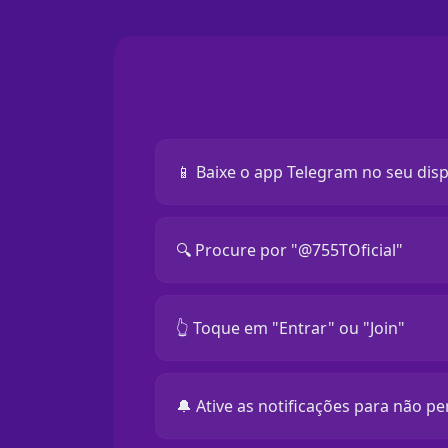
📱 Baixe o app Telegram no seu disp
🔍 Procure por "@755TOficial"
👆 Toque em "Entrar" ou "Join"
🔔 Ative as notificações para não p