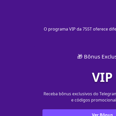
O programa VIP da 755T oferece dife
🎁 Bônus Exclu
VIP
Receba bônus exclusivos do Telegra
e códigos promocionai
Ver Bônus