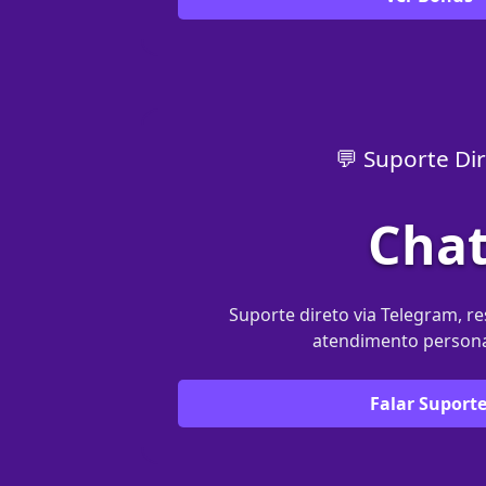
💬 Suporte Di
Cha
Suporte direto via Telegram, r
atendimento persona
Falar Suport