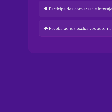
💬 Participe das conversas e interaj
🎁 Receba bônus exclusivos autom