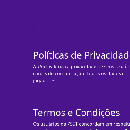
Políticas de Privacida
A 755T valoriza a privacidade de seus usuá
canais de comunicação. Todos os dados cole
jogadores.
Termos e Condições
Os usuários da 755T concordam em respeitar