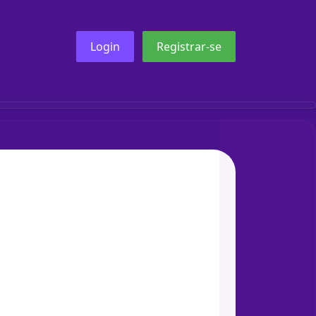
Login
Registrar-se