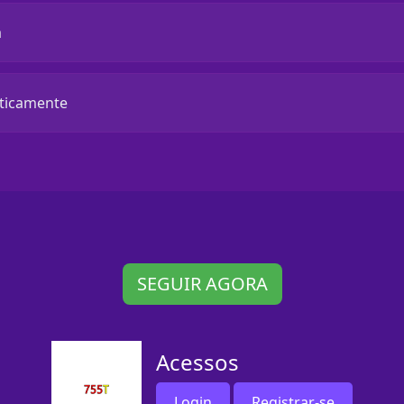
a
aticamente
SEGUIR AGORA
Acessos
Login
Registrar-se