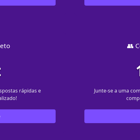
reto
👥 
t
espostas rápidas e
Junte-se a uma com
lizado!
compa
e