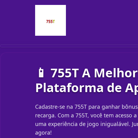
📱 755T A Melhor
Plataforma de A
Cadastre-se na 755T para ganhar bônus
recarga. Com a 755T, você tem acesso a
uma experiência de jogo inigualável. J
agora!