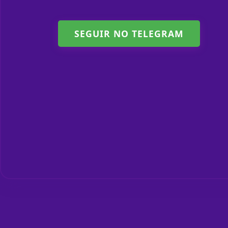
SEGUIR NO TELEGRAM