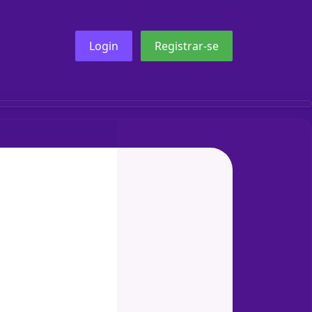
Login
Registrar-se