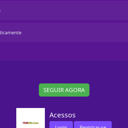
a
aticamente
SEGUIR AGORA
Acessos
Login
Registrar-se