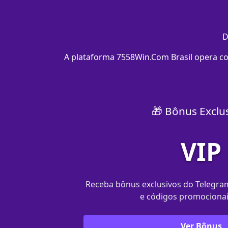
D
A plataforma 7558Win.Com Brasil opera co
🎁 Bônus Exclu
VIP
Receba bônus exclusivos do Telegra
e códigos promocionai
Ver Bônus