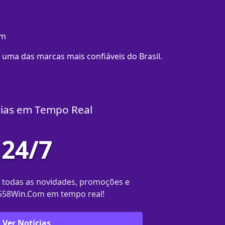
am
uma das marcas mais confiáveis do Brasil.
cias em Tempo Real
24/7
e todas as novidades, promoções e
558Win.Com em tempo real!
Ver Notícias