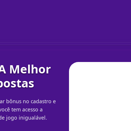
A Melhor
postas
ar bônus no cadastro e
você tem acesso a
e jogo inigualável.