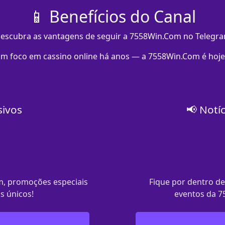
📱 Benefícios do Canal
escubra as vantagens de seguir a 7558Win.Com no Telegr
m foco em cassino online há anos — a 7558Win.Com é hoje 
sivos
📢 Notí
m, promoções especiais
Fique por dentro d
s únicos!
eventos da 7