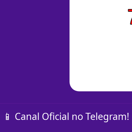
📱 Canal Oficial no Telegram!