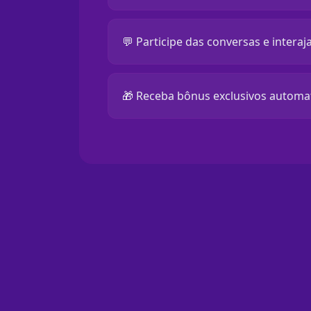
💬 Participe das conversas e interaj
🎁 Receba bônus exclusivos autom