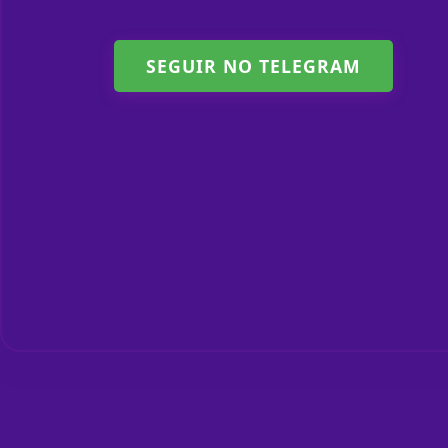
SEGUIR NO TELEGRAM