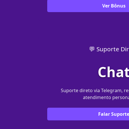
Ver Bônus
💬 Suporte Di
Cha
Suporte direto via Telegram, r
atendimento persona
Falar Suport