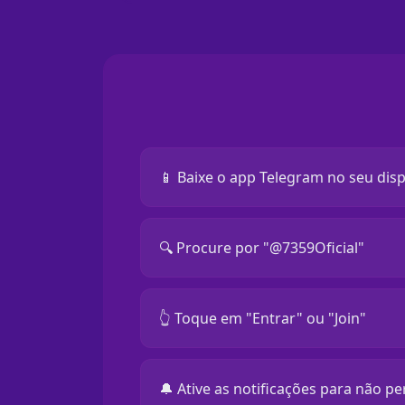
📱 Baixe o app Telegram no seu disp
🔍 Procure por "@7359Oficial"
👆 Toque em "Entrar" ou "Join"
🔔 Ative as notificações para não p