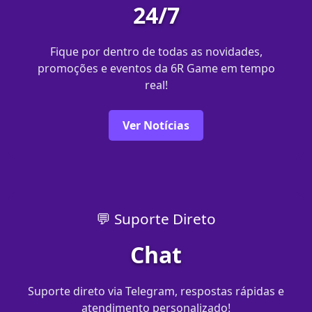
24/7
Fique por dentro de todas as novidades,
promoções e eventos da 6R Game em tempo
real!
Ver Notícias
💬 Suporte Direto
Chat
Suporte direto via Telegram, respostas rápidas e
atendimento personalizado!