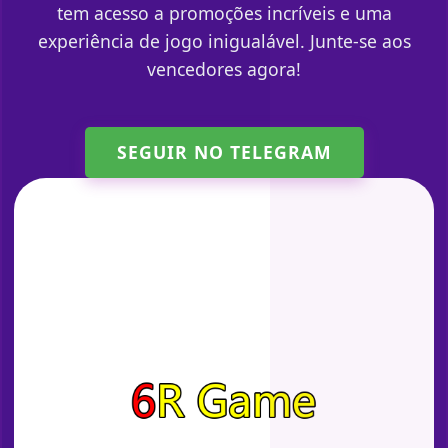
tem acesso a promoções incríveis e uma
experiência de jogo inigualável. Junte-se aos
vencedores agora!
SEGUIR NO TELEGRAM