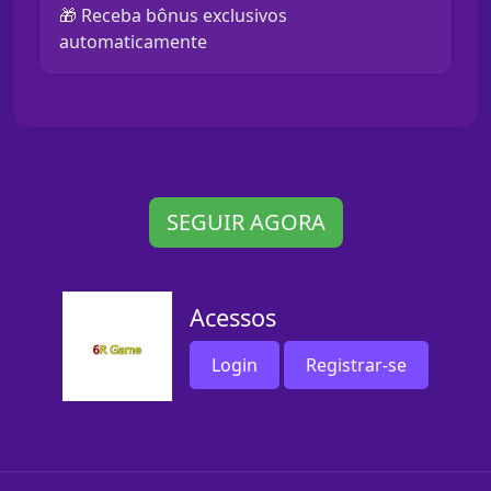
🎁 Receba bônus exclusivos
automaticamente
SEGUIR AGORA
Acessos
Login
Registrar-se