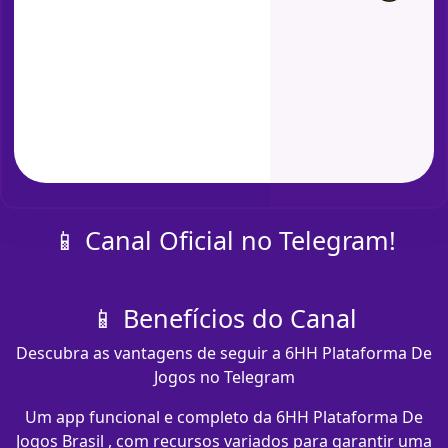
📱 Canal Oficial no Telegram!
📱 Benefícios do Canal
Descubra as vantagens de seguir a 6HH Plataforma De
Jogos no Telegram
Um app funcional e completo da 6HH Plataforma De
Jogos Brasil , com recursos variados para garantir uma