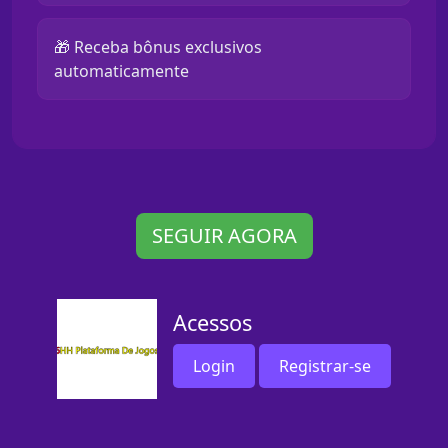
🎁 Receba bônus exclusivos
automaticamente
SEGUIR AGORA
Acessos
Login
Registrar-se