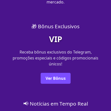
mercado.
🎁 Bônus Exclusivos
VIP
Receba bônus exclusivos do Telegram,
promoções especiais e códigos promocionais
únicos!
Ver Bônus
📢 Notícias em Tempo Real