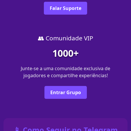
Falar Suporte
👥 Comunidade VIP
1000+
Junte-se a uma comunidade exclusiva de
jogadores e compartilhe experiências!
Entrar Grupo
📱 Como Seguir no Telegram