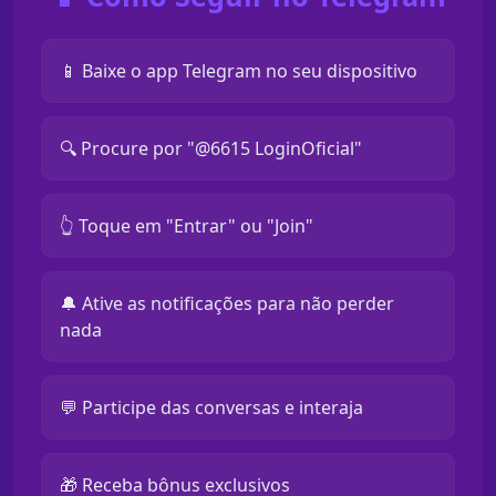
📱 Baixe o app Telegram no seu dispositivo
🔍 Procure por "@6615 LoginOficial"
👆 Toque em "Entrar" ou "Join"
🔔 Ative as notificações para não perder
nada
💬 Participe das conversas e interaja
🎁 Receba bônus exclusivos