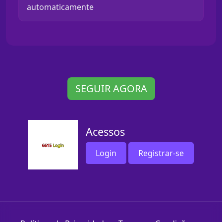
automaticamente
SEGUIR AGORA
Acessos
Login
Registrar-se