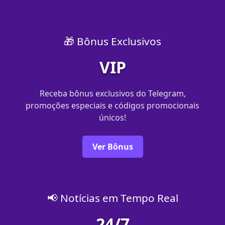
🎁 Bônus Exclusivos
VIP
Receba bônus exclusivos do Telegram,
promoções especiais e códigos promocionais
únicos!
Ver Bônus
📢 Notícias em Tempo Real
24/7