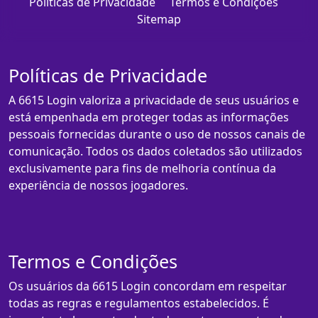
Políticas de Privacidade
Termos e Condições
Sitemap
Políticas de Privacidade
A 6615 Login valoriza a privacidade de seus usuários e
está empenhada em proteger todas as informações
pessoais fornecidas durante o uso de nossos canais de
comunicação. Todos os dados coletados são utilizados
exclusivamente para fins de melhoria contínua da
experiência de nossos jogadores.
Termos e Condições
Os usuários da 6615 Login concordam em respeitar
todas as regras e regulamentos estabelecidos. É