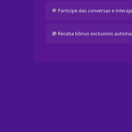
💬 Participe das conversas e interaj
🎁 Receba bônus exclusivos autom