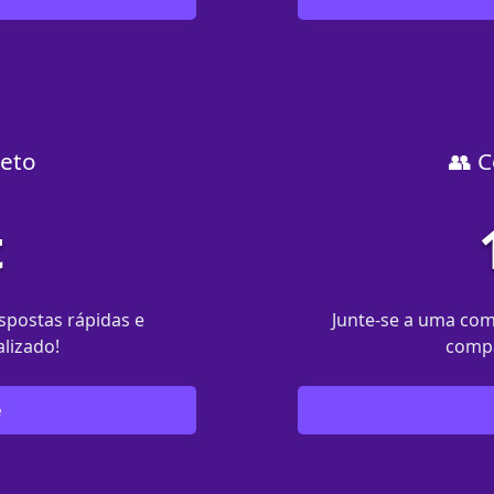
reto
👥 
t
espostas rápidas e
Junte-se a uma com
lizado!
compa
e