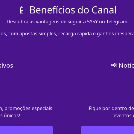
📱 Benefícios do Canal
Descubra as vantagens de seguir a 5Y5Y no Telegram
dos, com apostas simples, recarga rápida e ganhos inespera
sivos
📢 Notí
m, promoções especiais
Fique por dentro d
s únicos!
eventos 