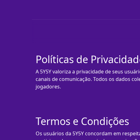
Políticas de Privacida
A 5Y5Y valoriza a privacidade de seus usuá
canais de comunicação. Todos os dados cole
jogadores.
Termos e Condições
Os usuários da 5Y5Y concordam em respeitar