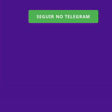
SEGUIR NO TELEGRAM