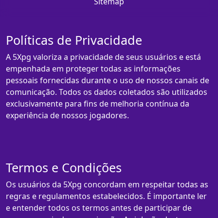
Sitemap
Políticas de Privacidade
A 5Xpg valoriza a privacidade de seus usuários e está
empenhada em proteger todas as informações
pessoais fornecidas durante o uso de nossos canais de
comunicação. Todos os dados coletados são utilizados
exclusivamente para fins de melhoria contínua da
experiência de nossos jogadores.
Termos e Condições
Os usuários da 5Xpg concordam em respeitar todas as
regras e regulamentos estabelecidos. É importante ler
e entender todos os termos antes de participar de