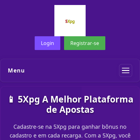
Login
Registrar-se
Menu
📱 5Xpg A Melhor Plataforma
de Apostas
Cadastre-se na 5Xpg para ganhar bônus no
cadastro e em cada recarga. Com a 5Xpg, você