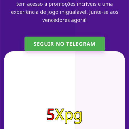
tem acesso a promoções incríveis e uma
experiência de jogo inigualável. Junte-se aos
vencedores agora!
SEGUIR NO TELEGRAM