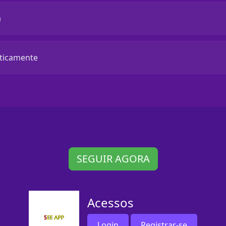
a
aticamente
SEGUIR AGORA
Acessos
Login
Registrar-se