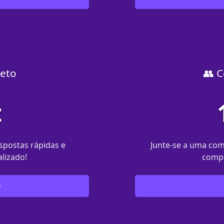
reto
👥 
t
espostas rápidas e
Junte-se a uma com
lizado!
compa
e