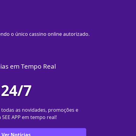
endo o único cassino online autorizado.
cias em Tempo Real
24/7
e todas as novidades, promoções e
a 5EE APP em tempo real!
Ver Notícias