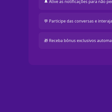
🔔 Ative as notificações para não p
💬 Participe das conversas e interaj
🎁 Receba bônus exclusivos autom