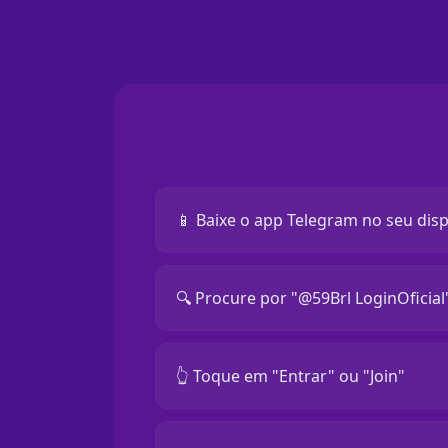
📱 Baixe o app Telegram no seu disp
🔍 Procure por "@59Brl LoginOficial
👆 Toque em "Entrar" ou "Join"