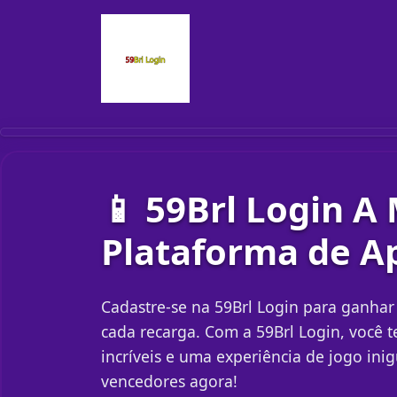
📱 59Brl Login A
Plataforma de A
Cadastre-se na 59Brl Login para ganha
cada recarga. Com a 59Brl Login, você
incríveis e uma experiência de jogo inig
vencedores agora!