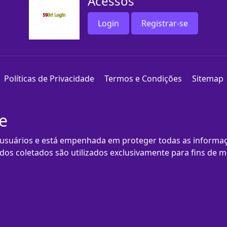
Acessos
Login
Registrar-se
Políticas de Privacidade
Termos e Condições
Sitemap
de
us usuários e está empenhada em proteger todas as informa
os coletados são utilizados exclusivamente para fins de m