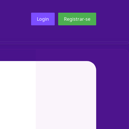
Login
Registrar-se