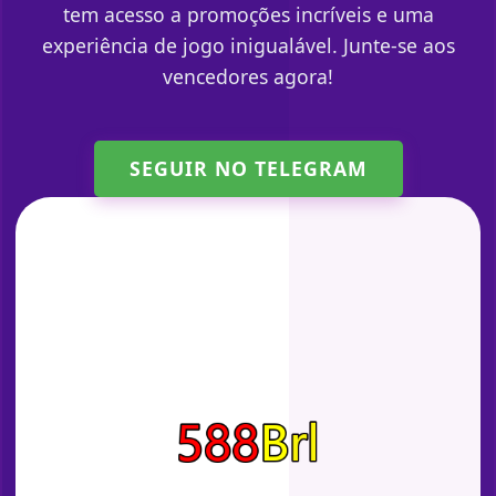
tem acesso a promoções incríveis e uma
experiência de jogo inigualável. Junte-se aos
vencedores agora!
SEGUIR NO TELEGRAM