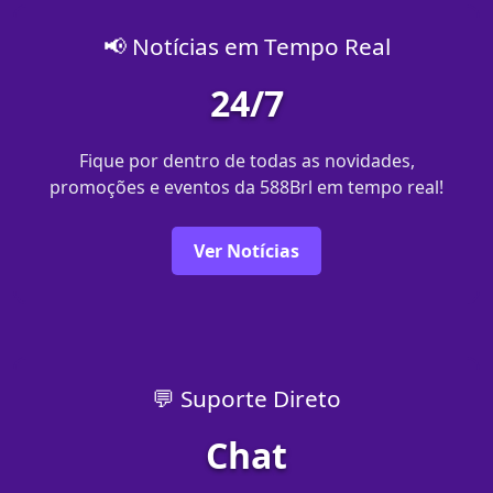
📢 Notícias em Tempo Real
24/7
Fique por dentro de todas as novidades,
promoções e eventos da 588Brl em tempo real!
Ver Notícias
💬 Suporte Direto
Chat