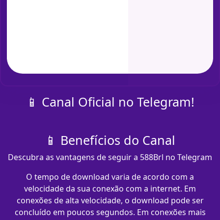
📱 Canal Oficial no Telegram!
📱 Benefícios do Canal
Descubra as vantagens de seguir a 588Brl no Telegram
O tempo de download varia de acordo com a
velocidade da sua conexão com a internet. Em
conexões de alta velocidade, o download pode ser
concluído em poucos segundos. Em conexões mais