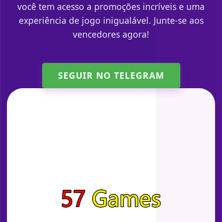
você tem acesso a promoções incríveis e uma
experiência de jogo inigualável. Junte-se aos
vencedores agora!
SEGUIR NO TELEGRAM