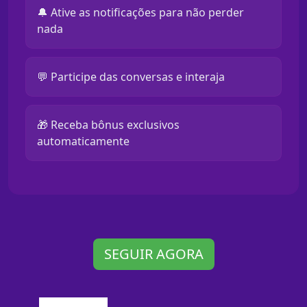
🔔 Ative as notificações para não perder
nada
💬 Participe das conversas e interaja
🎁 Receba bônus exclusivos
automaticamente
SEGUIR AGORA