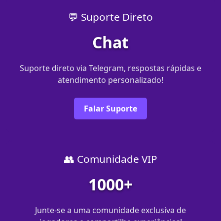
💬 Suporte Direto
Chat
Suporte direto via Telegram, respostas rápidas e
atendimento personalizado!
Falar Suporte
👥 Comunidade VIP
1000+
Junte-se a uma comunidade exclusiva de