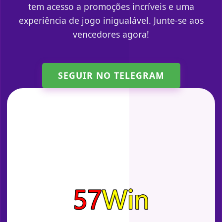
tem acesso a promoções incríveis e uma
experiência de jogo inigualável. Junte-se aos
vencedores agora!
SEGUIR NO TELEGRAM