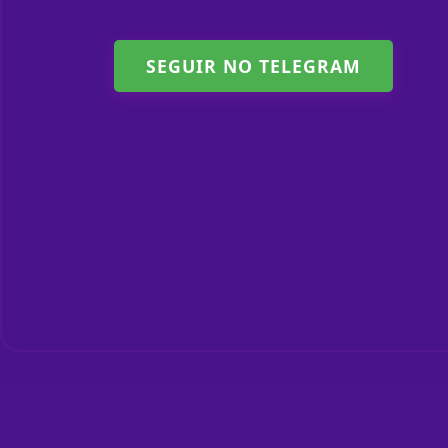
SEGUIR NO TELEGRAM