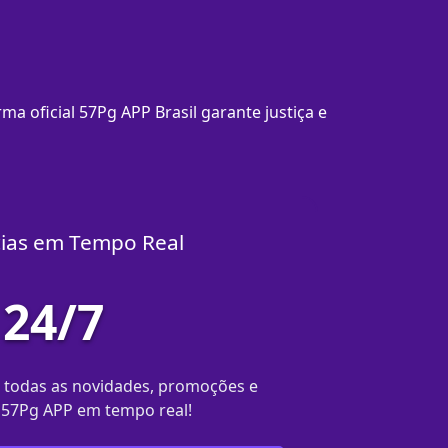
a oficial 57Pg APP Brasil garante justiça e
cias em Tempo Real
24/7
e todas as novidades, promoções e
 57Pg APP em tempo real!