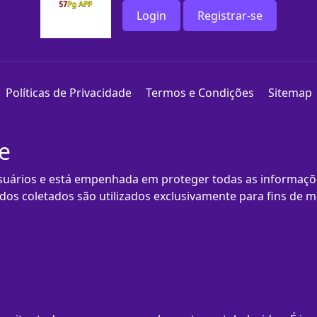
Login
Registrar-se
Políticas de Privacidade
Termos e Condições
Sitemap
de
usuários e está empenhada em proteger todas as informaçõ
os coletados são utilizados exclusivamente para fins de m