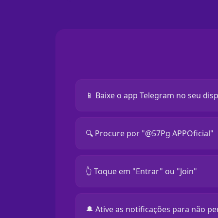
📱 Baixe o app Telegram no seu disp
🔍 Procure por "@57Pg APPOficial"
👆 Toque em "Entrar" ou "Join"
🔔 Ative as notificações para não p