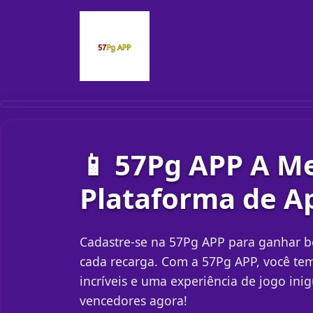
📱 57Pg APP A M
Plataforma de A
Cadastre-se na 57Pg APP para ganhar b
cada recarga. Com a 57Pg APP, você te
incríveis e uma experiência de jogo inig
vencedores agora!