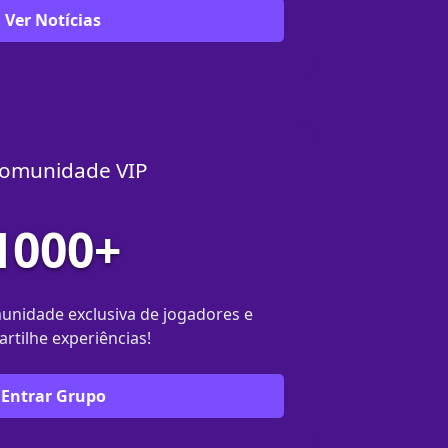
Ver Notícias
Comunidade VIP
1000+
unidade exclusiva de jogadores e
rtilhe experiências!
Entrar Grupo