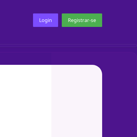
Login
Registrar-se