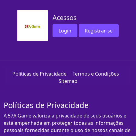
Acessos
Login
Registrar-se
Políticas de Privacidade
Termos e Condições
Sitemap
Políticas de Privacidade
A 57A Game valoriza a privacidade de seus usuários e
está empenhada em proteger todas as informações
pessoais fornecidas durante o uso de nossos canais de