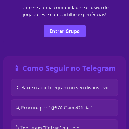
Junte-se a uma comunidade exclusiva de
jogadores e compartilhe experiências!
Entrar Grupo
📱 Como Seguir no Telegram
📱 Baixe o app Telegram no seu dispositivo
🔍 Procure por "@57A GameOficial"
👆 Toque em "Entrar" ou "Join"