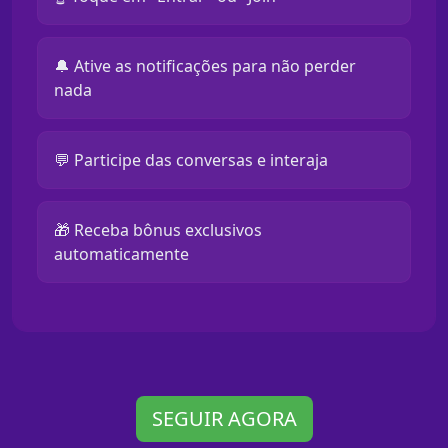
🔔 Ative as notificações para não perder
nada
💬 Participe das conversas e interaja
🎁 Receba bônus exclusivos
automaticamente
SEGUIR AGORA