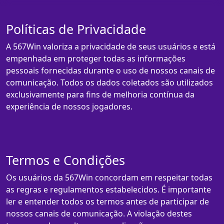
Políticas de Privacidade
A 567Win valoriza a privacidade de seus usuários e está
empenhada em proteger todas as informações
pessoais fornecidas durante o uso de nossos canais de
comunicação. Todos os dados coletados são utilizados
exclusivamente para fins de melhoria contínua da
experiência de nossos jogadores.
Termos e Condições
Os usuários da 567Win concordam em respeitar todas
as regras e regulamentos estabelecidos. É importante
ler e entender todos os termos antes de participar de
nossos canais de comunicação. A violação destes