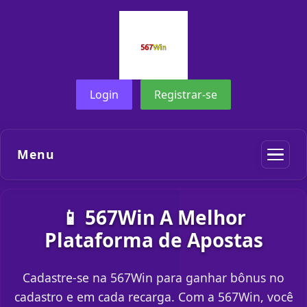
Login
Registrar-se
Menu
📱 567Win A Melhor
Plataforma de Apostas
Cadastre-se na 567Win para ganhar bônus no
cadastro e em cada recarga. Com a 567Win, você