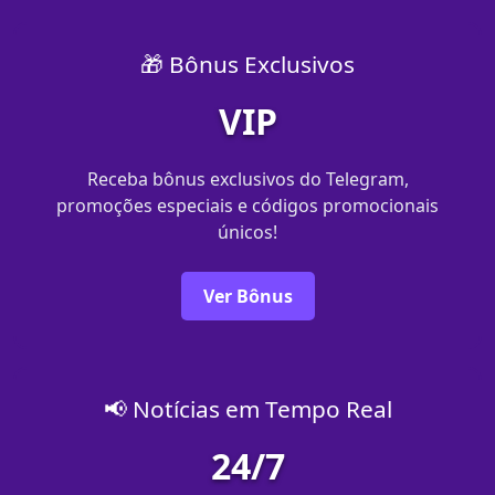
🎁 Bônus Exclusivos
VIP
Receba bônus exclusivos do Telegram,
promoções especiais e códigos promocionais
únicos!
Ver Bônus
📢 Notícias em Tempo Real
24/7