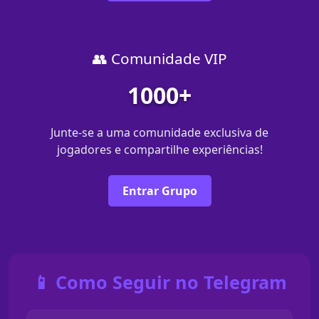
👥 Comunidade VIP
1000+
Junte-se a uma comunidade exclusiva de
jogadores e compartilhe experiências!
Entrar Grupo
📱 Como Seguir no Telegram