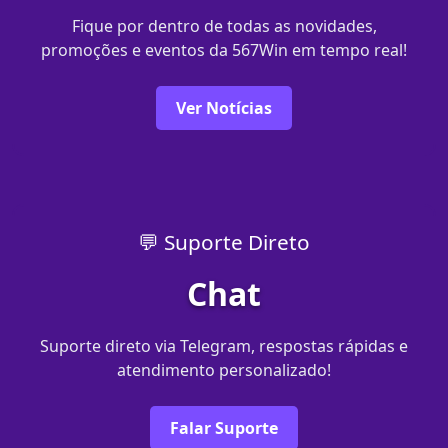
Fique por dentro de todas as novidades,
promoções e eventos da 567Win em tempo real!
Ver Notícias
💬 Suporte Direto
Chat
Suporte direto via Telegram, respostas rápidas e
atendimento personalizado!
Falar Suporte