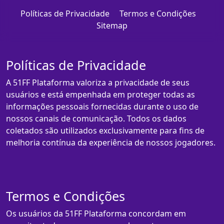
Políticas de Privacidade
Termos e Condições
Sitemap
Políticas de Privacidade
A 51FF Plataforma valoriza a privacidade de seus
usuários e está empenhada em proteger todas as
informações pessoais fornecidas durante o uso de
nossos canais de comunicação. Todos os dados
coletados são utilizados exclusivamente para fins de
melhoria contínua da experiência de nossos jogadores.
Termos e Condições
Os usuários da 51FF Plataforma concordam em