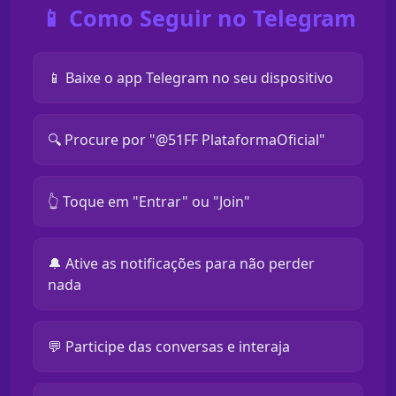
📱 Como Seguir no Telegram
📱 Baixe o app Telegram no seu dispositivo
🔍 Procure por "@51FF PlataformaOficial"
👆 Toque em "Entrar" ou "Join"
🔔 Ative as notificações para não perder
nada
💬 Participe das conversas e interaja