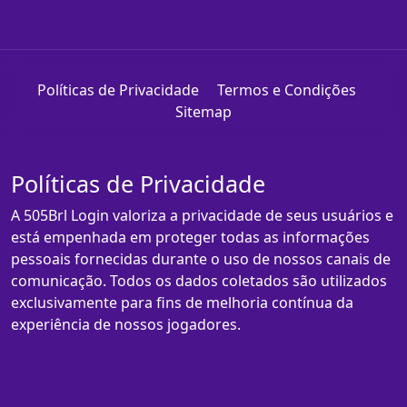
Políticas de Privacidade
Termos e Condições
Sitemap
Políticas de Privacidade
A 505Brl Login valoriza a privacidade de seus usuários e
está empenhada em proteger todas as informações
pessoais fornecidas durante o uso de nossos canais de
comunicação. Todos os dados coletados são utilizados
exclusivamente para fins de melhoria contínua da
experiência de nossos jogadores.