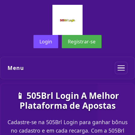
Login
Registrar-se
Menu
📱 505Brl Login A Melhor
Plataforma de Apostas
Cadastre-se na 505Brl Login para ganhar bônus
no cadastro e em cada recarga. Com a 505Brl