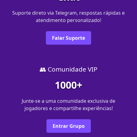
Suporte direto via Telegram, respostas rápidas e
atendimento personalizado!
Falar Suporte
👥 Comunidade VIP
1000+
Junte-se a uma comunidade exclusiva de
jogadores e compartilhe experiências!
Entrar Grupo