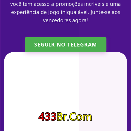
você tem acesso a promoções incríveis e uma
experiência de jogo inigualável. Junte-se aos
vencedores agora!
SEGUIR NO TELEGRAM