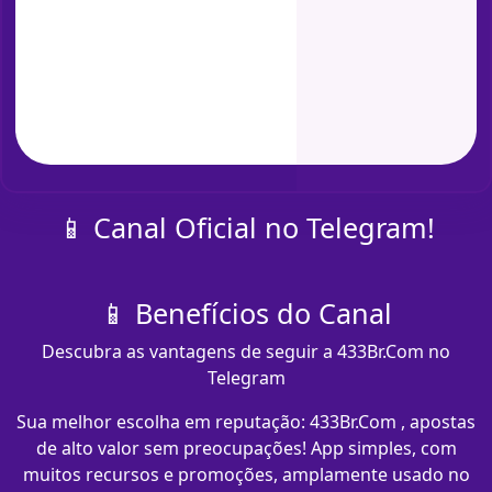
📱 Canal Oficial no Telegram!
📱 Benefícios do Canal
Descubra as vantagens de seguir a 433Br.Com no
Telegram
Sua melhor escolha em reputação: 433Br.Com , apostas
de alto valor sem preocupações! App simples, com
muitos recursos e promoções, amplamente usado no