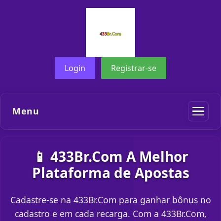
Login
Registrar-se
Menu
📱 433Br.Com A Melhor
Plataforma de Apostas
Cadastre-se na 433Br.Com para ganhar bônus no
cadastro e em cada recarga. Com a 433Br.Com,