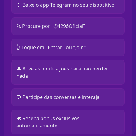
📱 Baixe o app Telegram no seu dispositivo
🔍 Procure por "@4296Oficial"
👆 Toque em "Entrar" ou "Join"
🔔 Ative as notificações para não perder
nada
💬 Participe das conversas e interaja
🎁 Receba bônus exclusivos
automaticamente