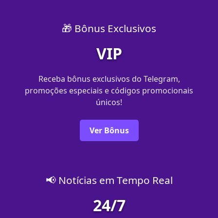
🎁 Bônus Exclusivos
VIP
Receba bônus exclusivos do Telegram,
promoções especiais e códigos promocionais
únicos!
Ver Bônus
📢 Notícias em Tempo Real
24/7