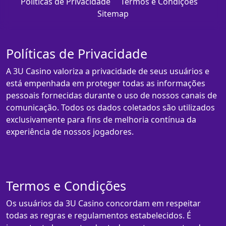
Políticas de Privacidade
Termos e Condições
Sitemap
Políticas de Privacidade
A 3U Casino valoriza a privacidade de seus usuários e
está empenhada em proteger todas as informações
pessoais fornecidas durante o uso de nossos canais de
comunicação. Todos os dados coletados são utilizados
exclusivamente para fins de melhoria contínua da
experiência de nossos jogadores.
Termos e Condições
Os usuários da 3U Casino concordam em respeitar
todas as regras e regulamentos estabelecidos. É