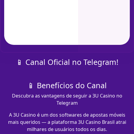
📱 Canal Oficial no Telegram!
📱 Benefícios do Canal
Descubra as vantagens de seguir a 3U Casino no
Telegram
A 3U Casino é um dos softwares de apostas móveis
mais queridos — a plataforma 3U Casino Brasil atrai
milhares de usuários todos os dias.