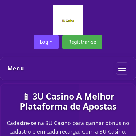
Login
Registrar-se
Menu
📱 3U Casino A Melhor
Plataforma de Apostas
Cadastre-se na 3U Casino para ganhar bônus no
cadastro e em cada recarga. Com a 3U Casino,