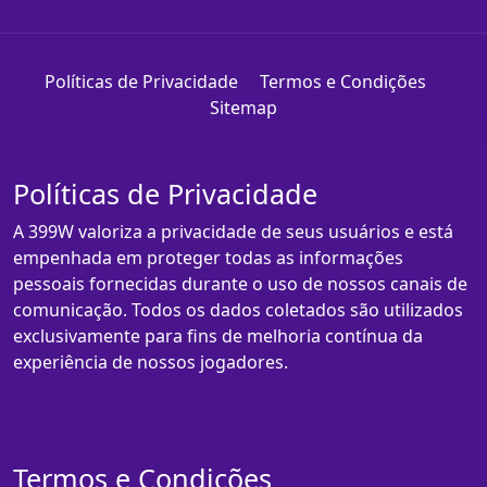
Políticas de Privacidade
Termos e Condições
Sitemap
Políticas de Privacidade
A 399W valoriza a privacidade de seus usuários e está
empenhada em proteger todas as informações
pessoais fornecidas durante o uso de nossos canais de
comunicação. Todos os dados coletados são utilizados
exclusivamente para fins de melhoria contínua da
experiência de nossos jogadores.
Termos e Condições