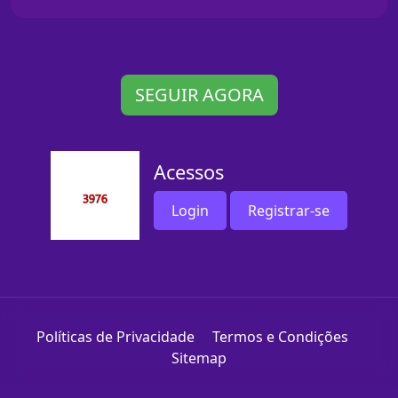
SEGUIR AGORA
Acessos
Login
Registrar-se
Políticas de Privacidade
Termos e Condições
Sitemap