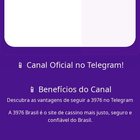
📱 Canal Oficial no Telegram!
📱 Benefícios do Canal
Descubra as vantagens de seguir a 3976 no Telegram
A 3976 Brasil é o site de cassino mais justo, seguro e
confiável do Brasil.