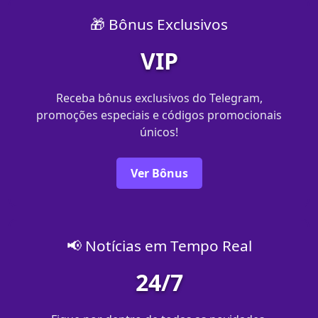
🎁 Bônus Exclusivos
VIP
Receba bônus exclusivos do Telegram,
promoções especiais e códigos promocionais
únicos!
Ver Bônus
📢 Notícias em Tempo Real
24/7