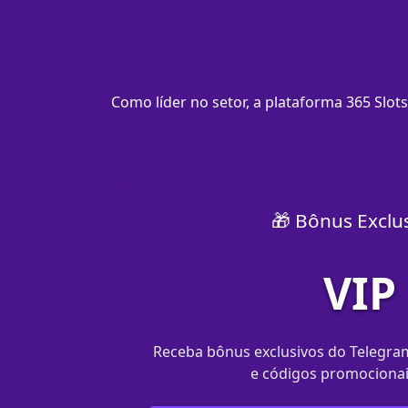
Como líder no setor, a plataforma 365 Slot
🎁 Bônus Exclu
VIP
Receba bônus exclusivos do Telegra
e códigos promocionai