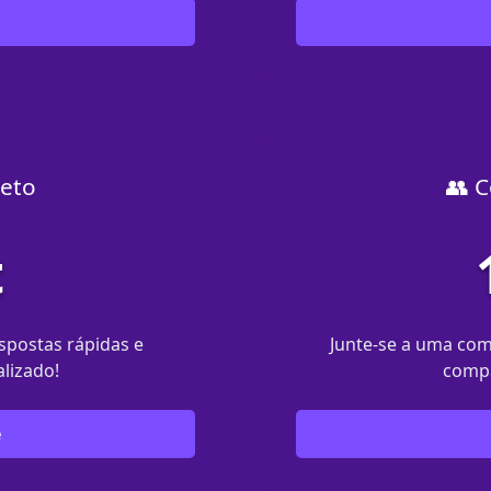
reto
👥 
t
espostas rápidas e
Junte-se a uma com
lizado!
compa
e