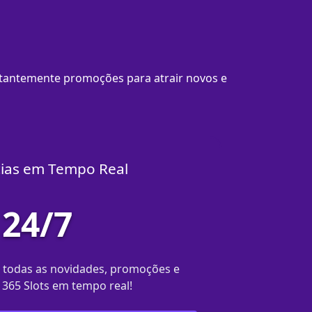
onstantemente promoções para atrair novos e
cias em Tempo Real
24/7
e todas as novidades, promoções e
 365 Slots em tempo real!