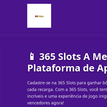
📱 365 Slots A M
Plataforma de A
Cadastre-se na 365 Slots para ganhar b
cada recarga. Com a 365 Slots, você te
incríveis e uma experiência de jogo inig
vencedores agora!