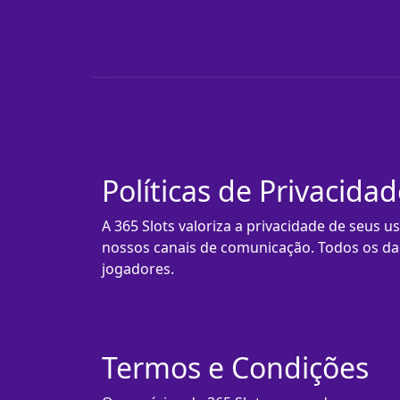
Políticas de Privacida
A 365 Slots valoriza a privacidade de seus
nossos canais de comunicação. Todos os dad
jogadores.
Termos e Condições