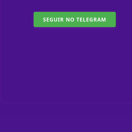
SEGUIR NO TELEGRAM