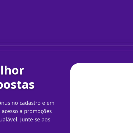
elhor
postas
ônus no cadastro e em
m acesso a promoções
ualável. Junte-se aos