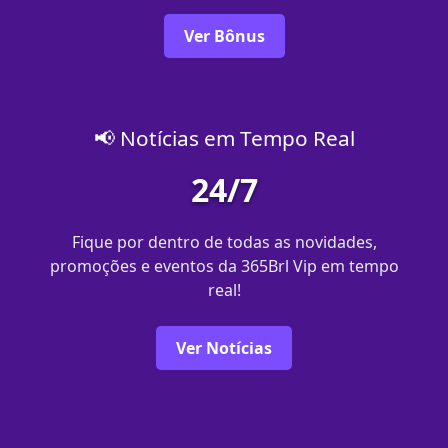
Ver Bônus
📢 Notícias em Tempo Real
24/7
Fique por dentro de todas as novidades,
promoções e eventos da 365Brl Vip em tempo
real!
Ver Notícias