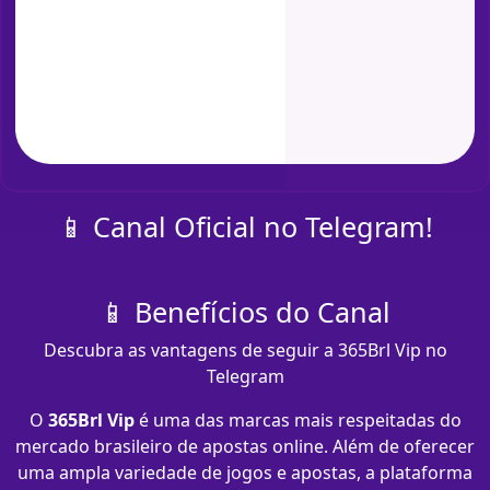
📱 Canal Oficial no Telegram!
📱 Benefícios do Canal
Descubra as vantagens de seguir a 365Brl Vip no
Telegram
O
365Brl Vip
é uma das marcas mais respeitadas do
mercado brasileiro de apostas online. Além de oferecer
uma ampla variedade de jogos e apostas, a plataforma