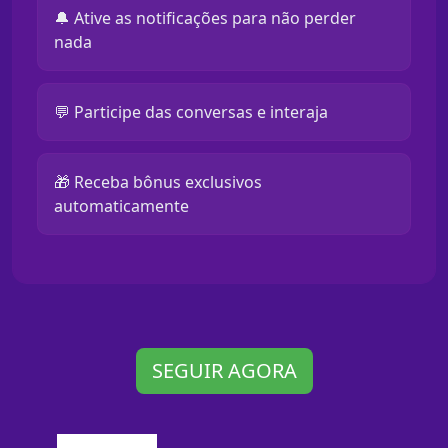
🔔 Ative as notificações para não perder
nada
💬 Participe das conversas e interaja
🎁 Receba bônus exclusivos
automaticamente
SEGUIR AGORA