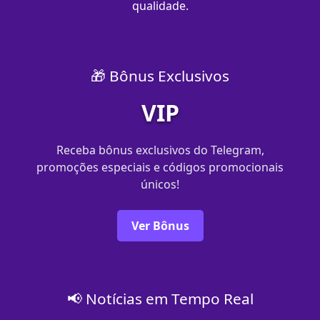
qualidade.
🎁 Bônus Exclusivos
VIP
Receba bônus exclusivos do Telegram,
promoções especiais e códigos promocionais
únicos!
Ver Bônus
📢 Notícias em Tempo Real