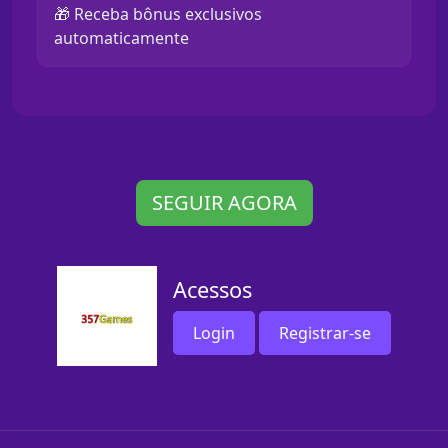
🎁 Receba bônus exclusivos
automaticamente
SEGUIR AGORA
Acessos
Login
Registrar-se