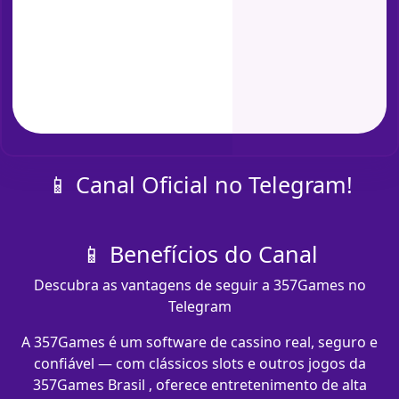
📱 Canal Oficial no Telegram!
📱 Benefícios do Canal
Descubra as vantagens de seguir a 357Games no
Telegram
A 357Games é um software de cassino real, seguro e
confiável — com clássicos slots e outros jogos da
357Games Brasil , oferece entretenimento de alta