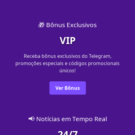
🎁 Bônus Exclusivos
VIP
Receba bônus exclusivos do Telegram,
promoções especiais e códigos promocionais
únicos!
Ver Bônus
📢 Notícias em Tempo Real
24/7