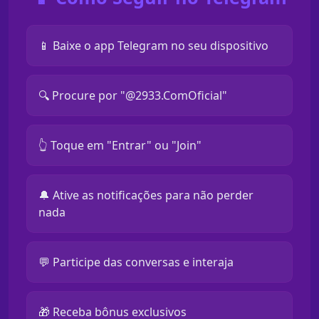
📱 Baixe o app Telegram no seu dispositivo
🔍 Procure por "@2933.ComOficial"
👆 Toque em "Entrar" ou "Join"
🔔 Ative as notificações para não perder
nada
💬 Participe das conversas e interaja
🎁 Receba bônus exclusivos