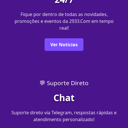
Fique por dentro de todas as novidades,
promoções e eventos da 2933.Com em tempo
real!
Ver Notícias
💬 Suporte Direto
Chat
Suporte direto via Telegram, respostas rápidas e
atendimento personalizado!