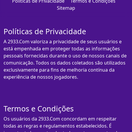
Políticas de Privacidade
Termos e Condições
Sitemap
Políticas de Privacidade
A 2933.Com valoriza a privacidade de seus usuários e
está empenhada em proteger todas as informações
pessoais fornecidas durante o uso de nossos canais de
comunicação. Todos os dados coletados são utilizados
exclusivamente para fins de melhoria contínua da
experiência de nossos jogadores.
Termos e Condições
Os usuários da 2933.Com concordam em respeitar
todas as regras e regulamentos estabelecidos. É