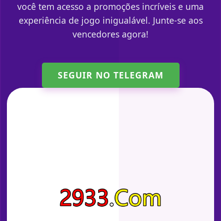
você tem acesso a promoções incríveis e uma
experiência de jogo inigualável. Junte-se aos
vencedores agora!
SEGUIR NO TELEGRAM