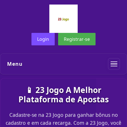
Login
Registrar-se
Menu
📱 23 Jogo A Melhor
Plataforma de Apostas
Cadastre-se na 23 Jogo para ganhar bônus no
cadastro e em cada recarga. Com a 23 Jogo, você