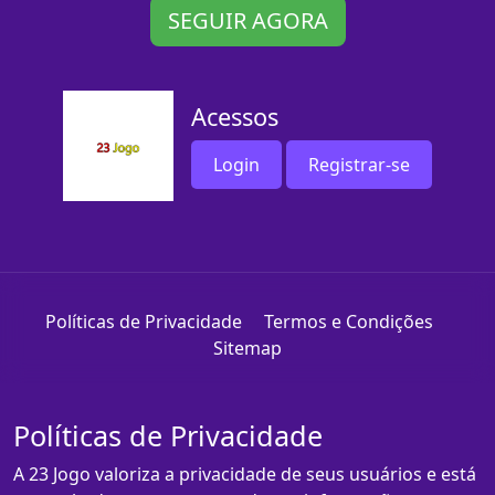
SEGUIR AGORA
Acessos
Login
Registrar-se
Políticas de Privacidade
Termos e Condições
Sitemap
Políticas de Privacidade
A 23 Jogo valoriza a privacidade de seus usuários e está