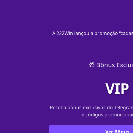
A 222Win lançou a promoção “cadas
🎁 Bônus Exclu
VIP
Receba bônus exclusivos do Telegra
e códigos promocionai
Ver Bônus