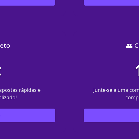
reto
👥 
t
espostas rápidas e
Junte-se a uma com
lizado!
compa
e