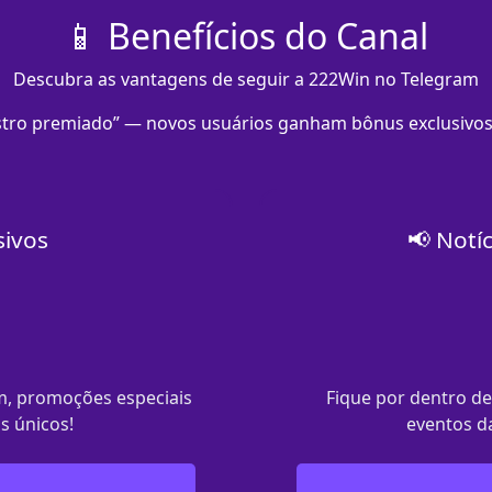
📱 Benefícios do Canal
Descubra as vantagens de seguir a 222Win no Telegram
tro premiado” — novos usuários ganham bônus exclusivos d
sivos
📢 Notí
m, promoções especiais
Fique por dentro d
s únicos!
eventos d