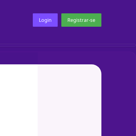
Login
Registrar-se