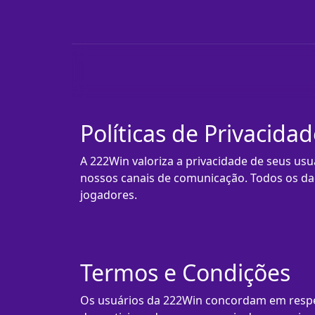
Políticas de Privacida
A 222Win valoriza a privacidade de seus us
nossos canais de comunicação. Todos os dad
jogadores.
Termos e Condições
Os usuários da 222Win concordam em respeit