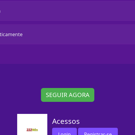
a
aticamente
SEGUIR AGORA
Acessos
Login
Registrar-se