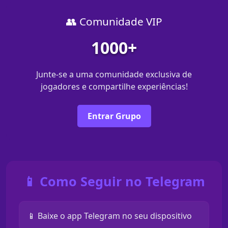
👥 Comunidade VIP
1000+
Junte-se a uma comunidade exclusiva de
jogadores e compartilhe experiências!
Entrar Grupo
📱 Como Seguir no Telegram
📱 Baixe o app Telegram no seu dispositivo