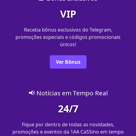
VIP
Receba bônus exclusivos do Telegram,
promoções especiais e códigos promocionais
únicos!
Ver Bônus
📢 Notícias em Tempo Real
24/7
Fique por dentro de todas as novidades,
promoções e eventos da 1AA CaSSino em tempo