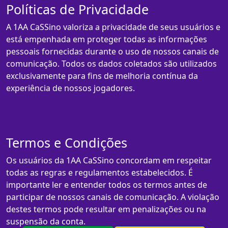
Políticas de Privacidade
A 1AA CaSSino valoriza a privacidade de seus usuários e
está empenhada em proteger todas as informações
pessoais fornecidas durante o uso de nossos canais de
comunicação. Todos os dados coletados são utilizados
exclusivamente para fins de melhoria contínua da
experiência de nossos jogadores.
Termos e Condições
Os usuários da 1AA CaSSino concordam em respeitar
todas as regras e regulamentos estabelecidos. É
importante ler e entender todos os termos antes de
participar de nossos canais de comunicação. A violação
destes termos pode resultar em penalizações ou na
suspensão da conta.