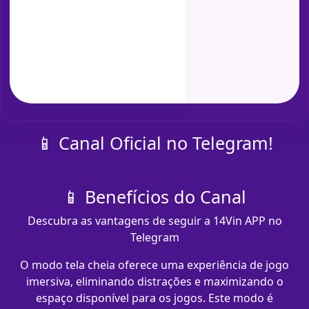
📱 Canal Oficial no Telegram!
📱 Benefícios do Canal
Descubra as vantagens de seguir a 14Vin APP no
Telegram
O modo tela cheia oferece uma experiência de jogo
imersiva, eliminando distrações e maximizando o
espaço disponível para os jogos. Este modo é