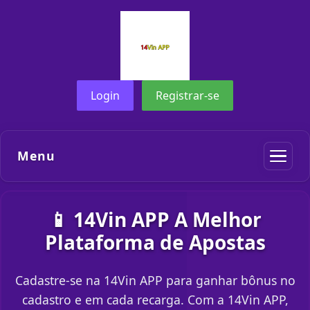
Login
Registrar-se
Menu
📱 14Vin APP A Melhor
Plataforma de Apostas
Cadastre-se na 14Vin APP para ganhar bônus no
cadastro e em cada recarga. Com a 14Vin APP,