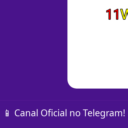
📱 Canal Oficial no Telegram!