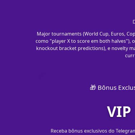
Major tournaments (World Cup, Euros, Cop
como "player X to score em both halves"), ou
knockout bracket predictions), e novelty m
curr
🎁 Bônus Exclu
VIP
Receba bônus exclusivos do Telegra