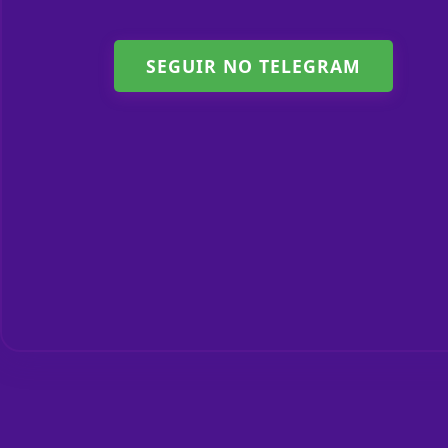
SEGUIR NO TELEGRAM