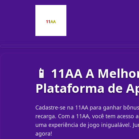
📱 11AA A Melho
Plataforma de A
Cadastre-se na 11AA para ganhar bônus
recarga. Com a 11AA, você tem acesso a
uma experiência de jogo inigualável. J
agora!