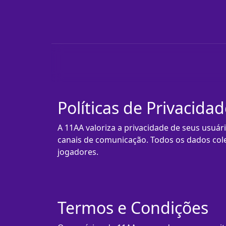
Políticas de Privacida
A 11AA valoriza a privacidade de seus usuá
canais de comunicação. Todos os dados cole
jogadores.
Termos e Condições