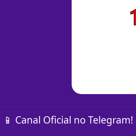
📱 Canal Oficial no Telegram!