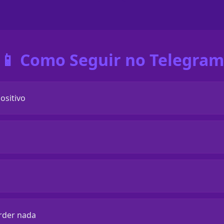
📱 Como Seguir no Telegram
ositivo
erder nada